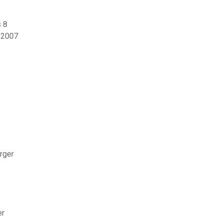
s 8
 2007
rger
er