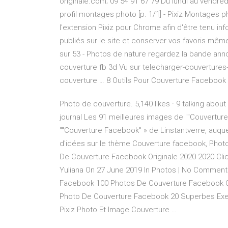
originale.com; 09 54 91 67 79 Du lundi au vendr
profil montages photo [p. 1/1] - Pixiz Montages p
l'extension Pixiz pour Chrome afin d'être tenu 
publiés sur le site et conserver vos favoris mê
sur 53 - Photos de nature regardez la bande ann
couverture fb 3d Vu sur telecharger-couverture
couverture … 8 Outils Pour Couverture Facebook
Photo de couverture. 5,140 likes · 9 talking abo
journal Les 91 meilleures images de ""Couverture 
""Couverture Facebook" » de Linstantverre, auquel
d'idées sur le thème Couverture facebook, Phot
De Couverture Facebook Originale 2020 2020 Cliq
Yuliana On 27 June 2019 In Photos | No Comments
Facebook 100 Photos De Couverture Facebook C
Photo De Couverture Facebook 20 Superbes Ex
Pixiz Photo Et Image Couverture …