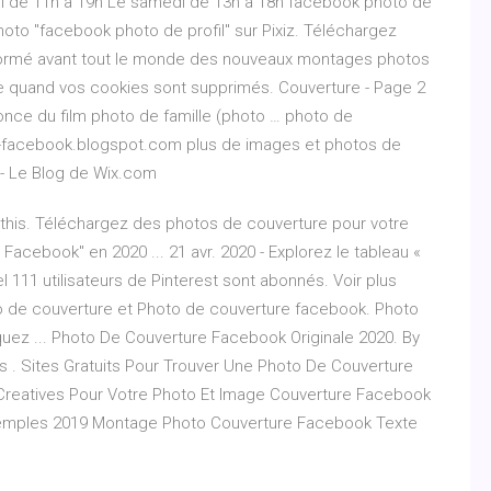
edi de 11h à 19h Le samedi de 13h à 18h facebook photo de
hoto "facebook photo de profil" sur Pixiz. Téléchargez
informé avant tout le monde des nouveaux montages photos
me quand vos cookies sont supprimés. Couverture - Page 2
once du film photo de famille (photo … photo de
s-facebook.blogspot.com plus de images et photos de
 - Le Blog de Wix.com
ut this. Téléchargez des photos de couverture pour votre
Facebook" en 2020 ... 21 avr. 2020 - Explorez le tableau «
 111 utilisateurs de Pinterest sont abonnés. Voir plus
o de couverture et Photo de couverture facebook. Photo
uez ... Photo De Couverture Facebook Originale 2020. By
 . Sites Gratuits Pour Trouver Une Photo De Couverture
reatives Pour Votre Photo Et Image Couverture Facebook
emples 2019 Montage Photo Couverture Facebook Texte