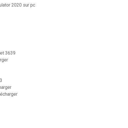
ulator 2020 sur pc
jet 3639
rger
p3
harger
lécharger