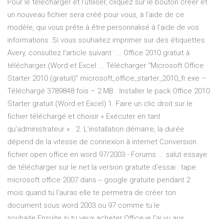
Pour le télécharger et l’utiliser, cliquez sur le bouton créer et
un nouveau fichier sera créé pour vous, à l’aide de ce
modèle, qui vous prête à être personnalisé à l’aide de vos
informations. Si vous souhaitez imprimer sur des étiquettes
Avery, consultez l’article suivant : … Office 2010 gratuit à
télécharger (Word et Excel ... Télécharger “Microsoft Office
Starter 2010 (gratuit)” microsoft_office_starter_2010_fr.exe –
Téléchargé 3789848 fois – 2 MB . Installer le pack Office 2010
Starter gratuit (Word et Excel) 1. Faire un clic droit sur le
fichier téléchargé et choisir « Exécuter en tant
qu’administrateur » . 2. L’installation démarre, la durée
dépend de la vitesse de connexion à internet Conversion
fichier open office en word 97/2003 - Forums ... salut essaye
de télécharger sur le net la version gratuite d'essai : tape
microsoft office 2007 dans -- google gratuite pendant 2
mois.quand tu l'auras elle te permetra de créer ton
document sous word 2003 ou 97 comme tu le
souhaite.Ensuite si tu veux acheter Office,je l'ai vu aux