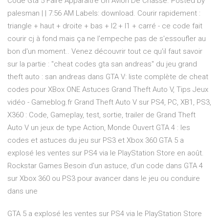
Code Gta 5 Faire Apparaitre Un Avion De Chasse. Posted by
palesman | | 7:56 AM Labels: download. Courir rapidement :
triangle + haut + droite + bas + l2 + l1 + carré - ce code fait
courir cj à fond mais ça ne l'empeche pas de s'essoufler au
bon d'un moment.. Venez découvrir tout ce qu'il faut savoir
sur la partie : "cheat codes gta san andreas" du jeu grand
theft auto : san andreas dans GTA V: liste complète de cheat
codes pour XBox ONE Astuces Grand Theft Auto V, Tips Jeux
vidéo - Gameblog.fr Grand Theft Auto V sur PS4, PC, XB1, PS3,
X360 : Code, Gameplay, test, sortie, trailer de Grand Theft
Auto V un jeux de type Action, Monde Ouvert GTA 4 : les
codes et astuces du jeu sur PS3 et Xbox 360 GTA 5 a
explosé les ventes sur PS4 via le PlayStation Store en août.
Rockstar Games Besoin d'un astuce, d'un code dans GTA 4
sur Xbox 360 ou PS3 pour avancer dans le jeu ou conduire
dans une
GTA 5 a explosé les ventes sur PS4 via le PlayStation Store