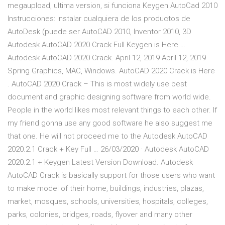
megaupload, ultima version, si funciona Keygen AutoCad 2010
Instrucciones: Instalar cualquiera de los productos de
AutoDesk (puede ser AutoCAD 2010, Inventor 2010, 3D
Autodesk AutoCAD 2020 Crack Full Keygen is Here …
Autodesk AutoCAD 2020 Crack. April 12, 2019 April 12, 2019
Spring Graphics, MAC, Windows. AutoCAD 2020 Crack is Here
. AutoCAD 2020 Crack – This is most widely use best
document and graphic designing software from world wide.
People in the world likes most relevant things to each other. If
my friend gonna use any good software he also suggest me
that one. He will not proceed me to the Autodesk AutoCAD
2020.2.1 Crack + Key Full … 26/03/2020 · Autodesk AutoCAD
2020.2.1 + Keygen Latest Version Download. Autodesk
AutoCAD Crack is basically support for those users who want
to make model of their home, buildings, industries, plazas,
market, mosques, schools, universities, hospitals, colleges,
parks, colonies, bridges, roads, flyover and many other