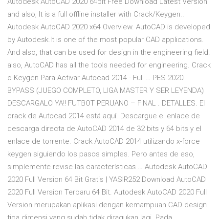
Autodesk AutoCAD 2020 64bit Free Download Latest Version
and also, It is a full offline installer with Crack/Keygen..
Autodesk AutoCAD 2020 x64 Overview. AutoCAD is developed
by Autodesk.It is one of the most popular CAD applications.
And also, that can be used for design in the engineering field.
also, AutoCAD has all the tools needed for engineering. Crack
o Keygen Para Activar Autocad 2014 - Full … PES 2020
BYPASS (JUEGO COMPLETO, LIGA MASTER Y SER LEYENDA)
DESCARGALO YA!! FUTBOT PERUANO – FINAL . DETALLES. El
crack de Autocad 2014 está aquí. Descargue el enlace de
descarga directa de AutoCAD 2014 de 32 bits y 64 bits y el
enlace de torrente. Crack AutoCAD 2014 utilizando x-force
keygen siguiendo los pasos simples. Pero antes de eso,
simplemente revise las características … Autodesk AutoCAD
2020 Full Version 64 Bit Gratis | YASIR252 Download AutoCAD
2020 Full Version Terbaru 64 Bit. Autodesk AutoCAD 2020 Full
Version merupakan aplikasi dengan kemampuan CAD design
tiga dimensi yang sudah tidak diragukan lagi. Pada