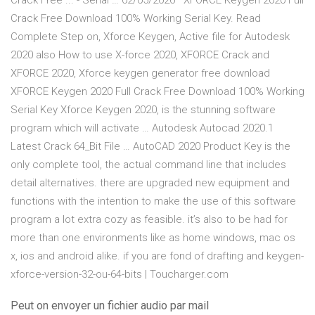
Crack Free ... - Serial … 02/05/2020 · XFORCE Keygen 2020 Full
Crack Free Download 100% Working Serial Key. Read
Complete Step on, Xforce Keygen, Active file for Autodesk
2020 also How to use X-force 2020, XFORCE Crack and
XFORCE 2020, Xforce keygen generator free download
XFORCE Keygen 2020 Full Crack Free Download 100% Working
Serial Key Xforce Keygen 2020, is the stunning software
program which will activate … Autodesk Autocad 2020.1
Latest Crack 64_Bit File … AutoCAD 2020 Product Key is the
only complete tool, the actual command line that includes
detail alternatives. there are upgraded new equipment and
functions with the intention to make the use of this software
program a lot extra cozy as feasible. it’s also to be had for
more than one environments like as home windows, mac os
x, ios and android alike. if you are fond of drafting and keygen-
xforce-version-32-ou-64-bits | Toucharger.com
Peut on envoyer un fichier audio par mail